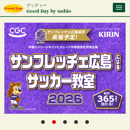
メ
グッディー
Toggl
イ
Good Day by ushio
naviga
ン
コ
ン
テ
ン
ツ
に
移
動
●
●
●
●
●