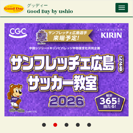
メ
グッディー
Toggl
イ
Good Day by ushio
naviga
ン
コ
ン
テ
ン
ツ
に
移
動
●
●
●
●
●