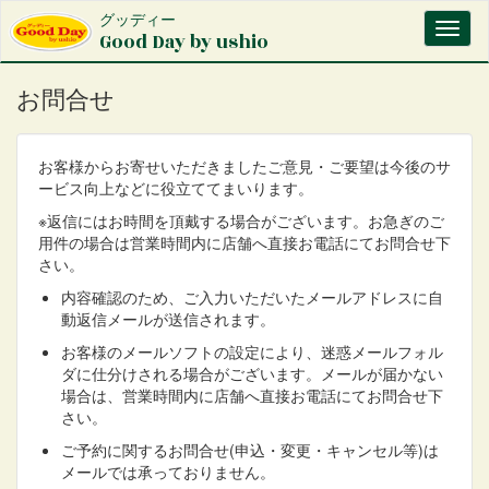
メ
グッディー
Toggl
イ
Good Day by ushio
naviga
ン
コ
お問合せ
ン
テ
ン
ツ
お客様からお寄せいただきましたご意見・ご要望は今後のサ
に
ービス向上などに役立ててまいります。
移
※返信にはお時間を頂戴する場合がございます。お急ぎのご
動
用件の場合は営業時間内に店舗へ直接お電話にてお問合せ下
さい。
内容確認のため、ご入力いただいたメールアドレスに自
動返信メールが送信されます。
お客様のメールソフトの設定により、迷惑メールフォル
ダに仕分けされる場合がございます。メールが届かない
場合は、営業時間内に店舗へ直接お電話にてお問合せ下
さい。
ご予約に関するお問合せ(申込・変更・キャンセル等)は
メールでは承っておりません。