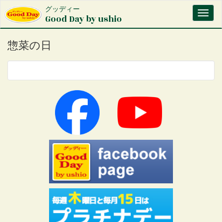
メ
グッディー
Toggl
イ
Good Day by ushio
naviga
ン
コ
惣菜の日
ン
テ
ン
ツ
に
移
動