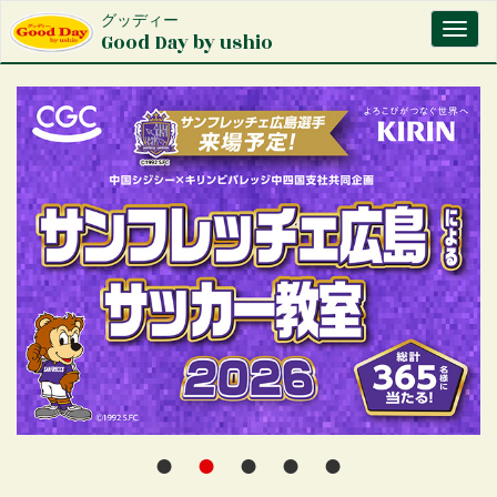
メ
グッディー
Toggl
イ
Good Day by ushio
naviga
ン
コ
ン
テ
ン
ツ
に
移
動
●
●
●
●
●