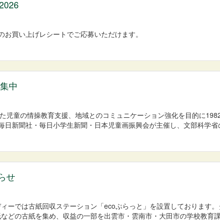
026
以上のお買い上げレシートでご応募いただけます。
募集中
た児童の情操教育支援、地域とのコミュニケーション強化を目的に198
毎日新聞社・毎日小学生新聞・日本児童画振興会が主催し、文部科学省
らせ
ディーでは古紙回収ステーション「ecoぷらっと」を設置しております。
紙などの古紙を集め、収益の一部を出雲市・雲南市・大田市の学校教育