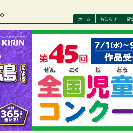
io
ホーム
お知らせ
店
メ
イ
ン
ナ
ビ
ゲ
ー
シ
ョ
ン