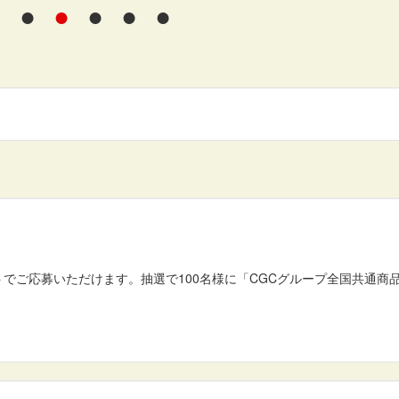
●
●
●
●
●
トでご応募いただけます。抽選で100名様に「CGCグループ全国共通商品
。
日