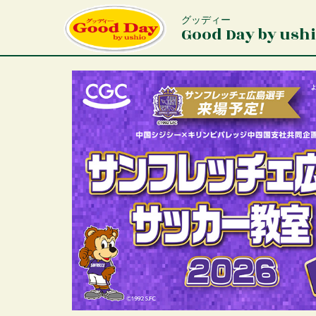
メ
イ
グッディー
Good Day by ush
ン
コ
ン
テ
ン
ツ
に
移
動