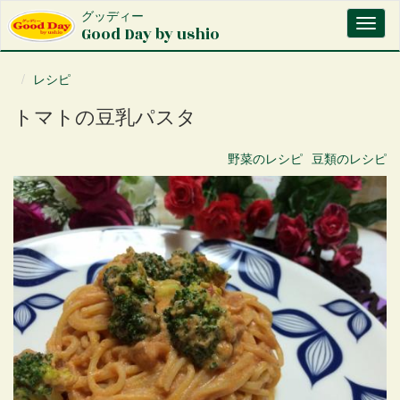
メ
グッディー
Toggl
イ
Good Day by ushio
naviga
ン
コ
レシピ
ン
テ
トマトの豆乳パスタ
ン
ツ
に
野菜
のレシピ
豆類
のレシピ
移
動