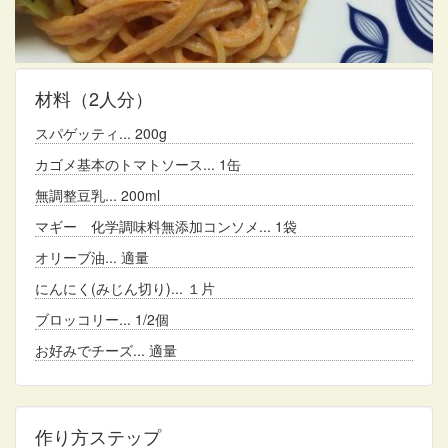
材料
（2人分）
スパゲッティ
200g
カゴメ基本のトマトソース
1缶
無調整豆乳
200ml
マギー 化学調味料無添加コンソメ
1袋
オリーブ油
適量
にんにく(みじん切り)
１片
ブロッコリー
1/2個
お好みでチーズ
適量
作り方ステップ