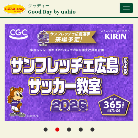
メ
グッディー
Toggl
イ
Good Day by ushio
naviga
ン
コ
ン
テ
ン
ツ
に
移
動
●
●
●
●
●