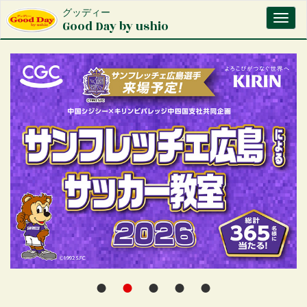
メ
グッディー
Toggl
イ
Good Day by ushio
naviga
ン
コ
ン
テ
ン
ツ
に
移
動
●
●
●
●
●