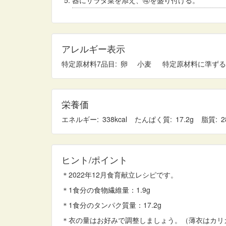
器にサラダ菜を添え、④を盛り付ける。
アレルギー表示
特定原材料7品目
卵
小麦
特定原材料に準ずる
栄養価
エネルギー
338
たんぱく質
17.2
脂質
2
ヒント/ポイント
＊2022年12月食育献立レシピです。
＊1食分の食物繊維量：1.9g
＊1食分のタンパク質量：17.2g
＊衣の量はお好みで調整しましょう。（薄衣はカリ