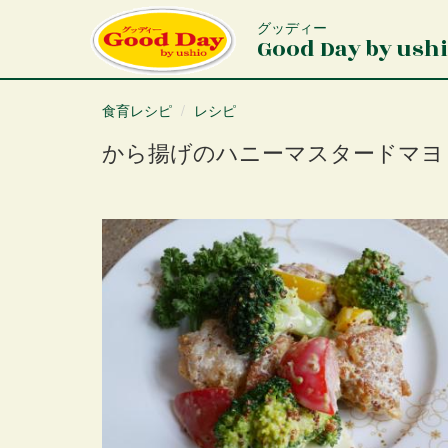
メ
イ
グッディー
Good Day by ush
ン
コ
ン
テ
食育レシピ
レシピ
ン
から揚げのハニーマスタードマヨ
ツ
に
移
動