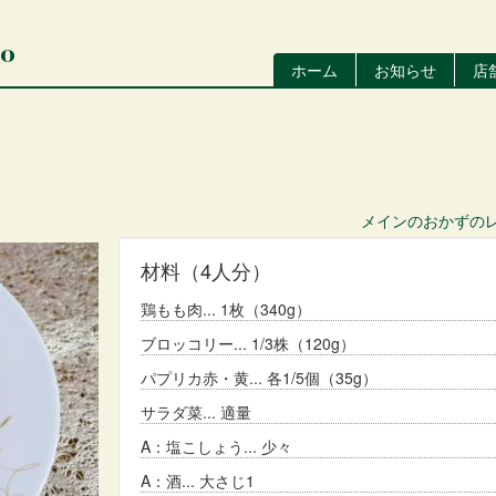
io
ホーム
お知らせ
店
メ
イ
ン
ナ
ビ
ゲ
ー
メインのおかず
の
シ
ョ
材料
（4人分）
ン
鶏もも肉
1枚（340g）
ブロッコリー
1/3株（120g）
パプリカ赤・黄
各1/5個（35g）
サラダ菜
適量
A：塩こしょう
少々
A：酒
大さじ1