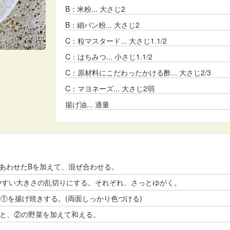
B：米粉
大さじ2
B：細パン粉
大さじ2
C：粒マスタード
大さじ1.1/2
C：はちみつ
小さじ1.1/2
C：原材料にこだわったかける酢
大さじ2/3
C：マヨネーズ
大さじ2弱
揚げ油
適量
あわせたBを加えて、混ぜ合わせる。
やすい大きさの乱切りにする。それぞれ、さっとゆがく。
、①を揚げ焼きする。(両面しっかり色づける)
③と、②の野菜を加えて和える。