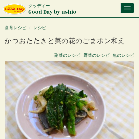
メ
グッディー
Toggl
イ
Good Day by ushio
naviga
ン
コ
食育レシピ
レシピ
ン
テ
かつおたたきと菜の花のごまポン和え
ン
ツ
に
副菜
のレシピ
野菜
のレシピ
魚
のレシピ
移
動