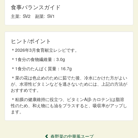
食事バランスガイド
主菜
2
副菜
1
ヒント/ポイント
＊2026年3月食育献立レシピです。
＊1食分の食物繊維量：3.0g
＊1食分のたんぱく質量：16.7g
＊菜の花は色止めのために茹でた後、冷水にかけた方がよい
が、水溶性ビタミンなどを逃さないためには、上記の方法が
おすすめです。
＊粘膜の健康維持に役立つ、ビタミン
A(
β
-
カロテン
)
は脂溶
性のため、和え物にも油をプラスすると、吸収率がアップし
ます。
春野菜の中華風スープ