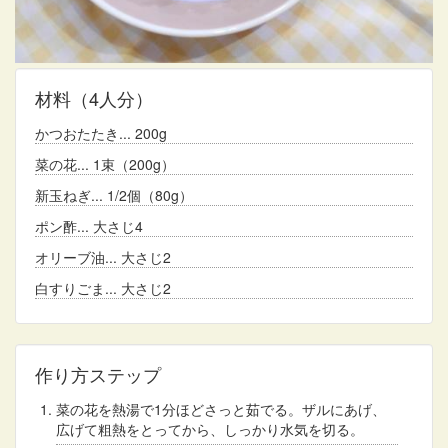
材料
（4人分）
かつおたたき
200g
菜の花
1束（200g）
新玉ねぎ
1/2個（80g）
ポン酢
大さじ4
オリーブ油
大さじ2
白すりごま
大さじ2
作り方ステップ
菜の花を熱湯で1分ほどさっと茹でる。ザルにあげ、
広げて粗熱をとってから、しっかり水気を切る。