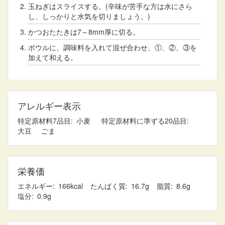
玉ねぎはスライスする。(辛味が苦手な方は水にさら
し、しっかりと水気を切りましょう。)
かつおたたきは7～8mm厚に切る。
ボウルに、調味料を入れて混ぜ合わせ、①、②、③を
加えて和える。
アレルギー表示
特定原材料7品目
小麦
特定原材料に準ずる20品目
大豆
ごま
栄養価
エネルギー
166
たんぱく質
16.7
脂質
8.6
塩分
0.9