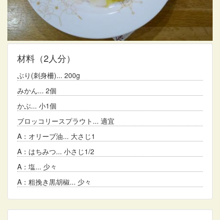
材料
（2人分）
ぶり(刺身柵)
200g
みかん
2個
かぶ
小1個
ブロッコリースプラウト
適宜
A：オリーブ油
大さじ1
A：はちみつ
小さじ1/2
A：塩
少々
A：粗挽き黒胡椒
少々