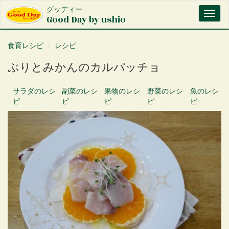
メ
グッディー
Toggl
イ
Good Day by ushio
naviga
ン
コ
食育レシピ
レシピ
ン
テ
ぶりとみかんのカルパッチョ
ン
ツ
に
サラダ
のレシ
副菜
のレシ
果物
のレシ
野菜
のレシ
魚
のレシ
移
ピ
ピ
ピ
ピ
ピ
動