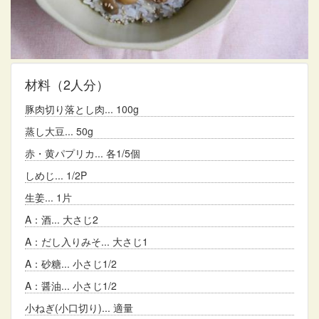
材料
（2人分）
豚肉切り落とし肉
100g
蒸し大豆
50g
赤・黄パプリカ
各1/5個
しめじ
1/2P
生姜
1片
A：酒
大さじ2
A：だし入りみそ
大さじ1
A：砂糖
小さじ1/2
A：醤油
小さじ1/2
小ねぎ(小口切り)
適量