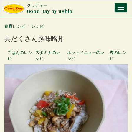
メ
グッディー
Toggl
イ
Good Day by ushio
naviga
ン
コ
食育レシピ
レシピ
ン
テ
具だくさん豚味噌丼
ン
ツ
に
ごはん
のレシ
スタミナ
のレ
ホットメニュー
のレ
肉
のレシ
移
ピ
シピ
シピ
ピ
動