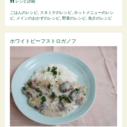
レシピ詳細
ごはん
のレシピ
,
スタミナ
のレシピ
,
ホットメニュー
のレシ
ピ
,
メインのおかず
のレシピ
,
野菜
のレシピ
,
魚介
のレシピ
ホワイトビーフストロガノフ