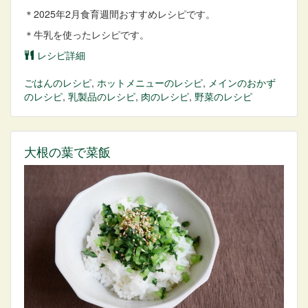
＊2025年2月食育週間おすすめレシピです。
＊牛乳を使ったレシピです。
レシピ詳細
ごはん
のレシピ
,
ホットメニュー
のレシピ
,
メインのおかず
のレシピ
,
乳製品
のレシピ
,
肉
のレシピ
,
野菜
のレシピ
大根の葉で菜飯