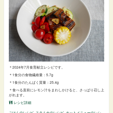
＊2024年7月食育献立レシピです。
＊1食分の食物繊維量：5.7g
＊1食分のたんぱく質量：25.4g
＊食べる直前にレモン汁をまわしかけると、さっぱり召し上
がれます。
レシピ詳細
ごはん
のレシピ
,
スタミナ
のレシピ
,
ホットメニュー
のレシ