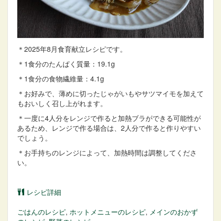
＊2025年8月食育献立レシピです。
＊1食分のたんぱく質量：19.1g
＊1食分の食物繊維量：4.1g
＊お好みで、薄めに切ったじゃがいもやサツマイモを加えて
もおいしく召し上がれます。
＊一度に4人分をレンジで作ると加熱ブラができる可能性が
あるため、レンジで作る場合は、2人分で作ると作りやすい
でしょう。
＊お手持ちのレンジによって、加熱時間は調整してくださ
い。
レシピ詳細
ごはん
のレシピ
,
ホットメニュー
のレシピ
,
メインのおかず