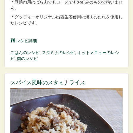
＊豚焼肉用はばら肉でもロースでもお好みのもので構いませ
ん。
＊グッディーオリジナル出西生姜使用の焼肉のたれを使用し
たレシピです。
レシピ詳細
ごはん
のレシピ
,
スタミナ
のレシピ
,
ホットメニュー
のレシ
ピ
,
肉
のレシピ
スパイス風味のスタミナライス