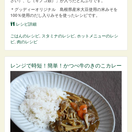
さい）、し（キノコ類）」が入ったどんぶりです。
＊グッディーオリジナル 島根県産米大豆使用の米みそを
100％使用のだし入りみそを使ったレシピです。
レシピ詳細
ごはん
のレシピ
,
スタミナ
のレシピ
,
ホットメニュー
のレシ
ピ
,
肉
のレシピ
レンジで時短！簡単！かつべ牛のきのこカレー