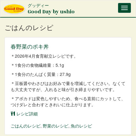
メ
グッディー
Toggl
イ
Good Day by ushio
naviga
ン
コ
ごはんのレシピ
ン
テ
ン
春野菜のポキ丼
ツ
に
＊2026年4月食育献立レシピです。
移
動
＊1食分の食物繊維量：5.1g
＊1食分のたんぱく質量：27.9g
＊豆板醤やわさびはお好みで量を増減してください。なくて
も大丈夫ですが、入れると味が引き締まりやすいです。
＊アボカドは変色しやすいため、食べる直前にカットして、
つけダレと合わすときれいに仕上がります。
レシピ詳細
ごはん
のレシピ
,
野菜
のレシピ
,
魚
のレシピ