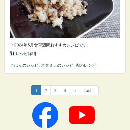
＊2024年5月食育週間おすすめレシピです。
レシピ詳細
ごはん
のレシピ
,
スタミナ
のレシピ
,
肉
のレシピ
ペ
ー
カ
1
ペ
2
ペ
3
ペ
4
次
››
最
Last »
ジ
レ
ー
ー
ー
ペ
終
送
ン
ジ
ジ
ジ
ー
ペ
り
ト
ジ
ー
ペ
ジ
ー
ジ