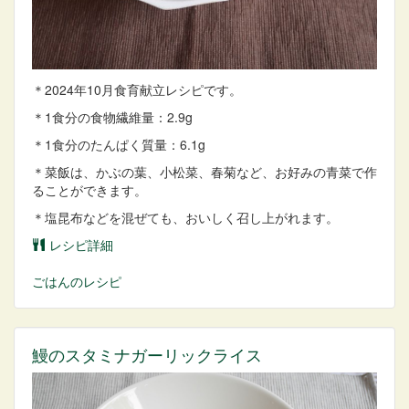
＊2024年10月食育献立レシピです。
＊1食分の食物繊維量：2.9g
＊1食分のたんぱく質量：6.1g
＊菜飯は、かぶの葉、小松菜、春菊など、お好みの青菜で作
ることができます。
＊塩昆布などを混ぜても、おいしく召し上がれます。
レシピ詳細
ごはん
のレシピ
鰻のスタミナガーリックライス