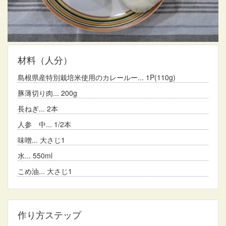
材料
（人分）
島根県産特別栽培米使用のカレールー
1P(110g)
豚薄切り肉
200g
長ねぎ
2本
人参 中
1/2本
味噌
大さじ1
水
550ml
こめ油
大さじ1
作り方ステップ