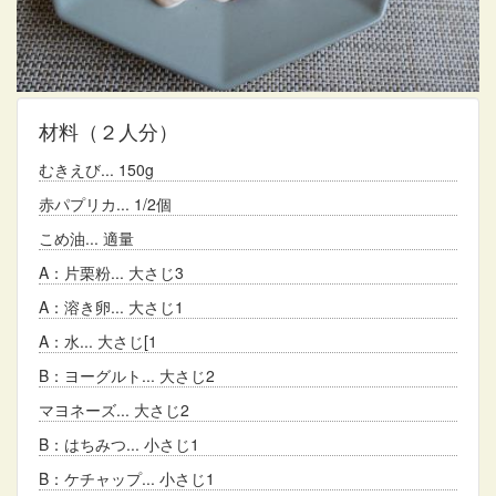
材料
（２人分）
むきえび
150g
赤パプリカ
1/2個
こめ油
適量
A：片栗粉
大さじ3
A：溶き卵
大さじ1
A：水
大さじ[1
B：ヨーグルト
大さじ2
マヨネーズ
大さじ2
B：はちみつ
小さじ1
B：ケチャップ
小さじ1