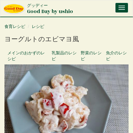
メ
グッディー
Toggl
イ
Good Day by ushio
naviga
ン
コ
食育レシピ
レシピ
ン
テ
ヨーグルトのエビマヨ風
ン
ツ
に
メインのおかず
のレ
乳製品
のレシ
野菜
のレシ
魚介
のレシ
移
シピ
ピ
ピ
ピ
動