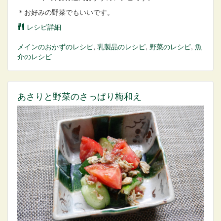
＊お好みの野菜でもいいです。
レシピ詳細
メインのおかず
のレシピ
,
乳製品
のレシピ
,
野菜
のレシピ
,
魚
介
のレシピ
あさりと野菜のさっぱり梅和え