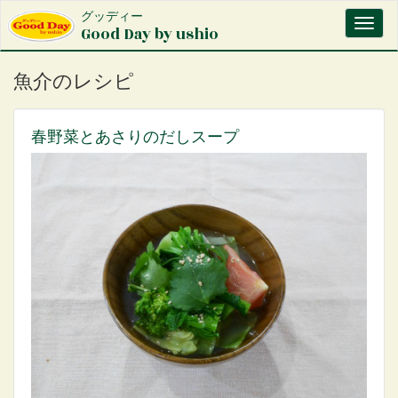
メ
グッディー
Toggl
イ
Good Day by ushio
naviga
ン
コ
魚介のレシピ
ン
テ
ン
春野菜とあさりのだしスープ
ツ
に
移
動