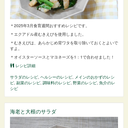
＊2025年3月食育週間おすすめレシピです。
＊エクアドル産むきえびを使用しました。
＊むきえびは、あらかじめ背ワタを取り除いておくとよいで
すよ。
＊オイスターソースとマヨネーズを1：1で合わせました！
レシピ詳細
サラダ
のレシピ
,
ヘルシー
のレシピ
,
メインのおかず
のレシ
ピ
,
副菜
のレシピ
,
調味料
のレシピ
,
野菜
のレシピ
,
魚介
のレ
シピ
海老と大根のサラダ