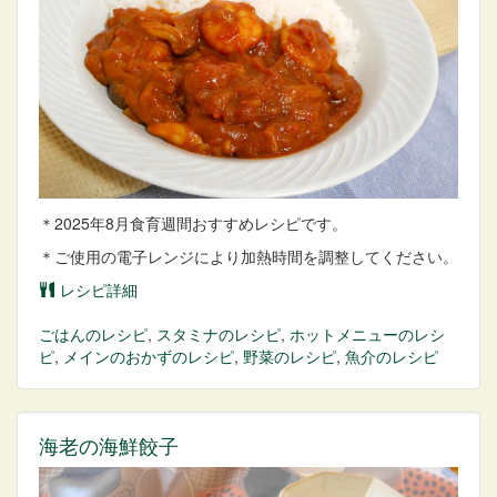
＊2025年8月食育週間おすすめレシピです。
＊ご使用の電子レンジにより加熱時間を調整してください。
レシピ詳細
ごはん
のレシピ
,
スタミナ
のレシピ
,
ホットメニュー
のレシ
ピ
,
メインのおかず
のレシピ
,
野菜
のレシピ
,
魚介
のレシピ
海老の海鮮餃子