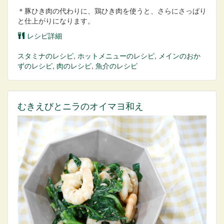
＊豚ひき肉の代わりに、鶏ひき肉を使うと、さらにさっぱり
と仕上がりになります。
レシピ詳細
スタミナ
のレシピ
,
ホットメニュー
のレシピ
,
メインのおか
ず
のレシピ
,
肉
のレシピ
,
魚介
のレシピ
むきえびとニラのオイマヨ和え