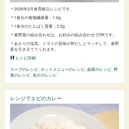
＊2026年2月食育献立レシピです。
＊1食分の食物繊維量：1.6g
＊1食分のたんぱく質量：3.2g
＊春野菜の組み合わせは、お好みの組み合わせで
OK
です。
＊あさりの塩気、トマトの旨味が和だしとマッチして、春野
菜を引き立ててくれます。
レシピ詳細
スープ
のレシピ
,
ホットメニュー
のレシピ
,
副菜
のレシピ
,
野
菜
のレシピ
,
魚介
のレシピ
レンジでエビのカレー