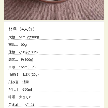
材料
（4人分）
大根
5cm(約200g)
南瓜
100g
蓮根
小1節(100g)
舞茸
1P(100g)
白葱
15cm(30g)
油揚げ
1/2枚(20g)
刻み葱
適量
だし汁
650ml
味噌
大さじ2
ごま油
小さじ2