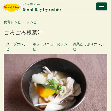
メ
グッディー
Toggl
イ
Good Day by ushio
naviga
ン
コ
食育レシピ
レシピ
ン
テ
ごろごろ根菜汁
ン
ツ
に
スープ
のレシ
ホットメニュー
のレシ
野菜たっぷり
のレシ
移
ピ
ピ
ピ
動