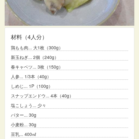
材料
（4人分）
鶏もも肉
大1枚（300g）
新玉ねぎ
2個（240g）
春キャベツ
3枚（150g）
人参
1/3本（40g）
しめじ
1P（100g）
スナップエンドウ
4本（40g）
塩こしょう
少々
バター
30g
小麦粉
30g
豆乳
400㎖