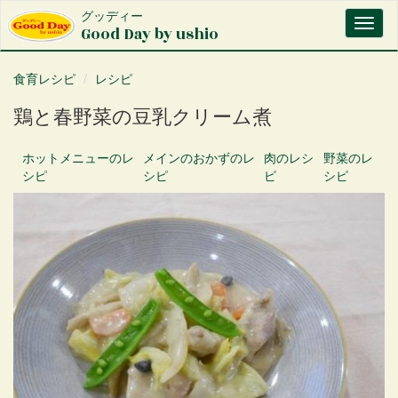
メ
グッディー
Toggl
イ
Good Day by ushio
naviga
ン
コ
食育レシピ
レシピ
ン
テ
鶏と春野菜の豆乳クリーム煮
ン
ツ
に
ホットメニュー
のレ
メインのおかず
のレ
肉
のレシ
野菜
のレ
移
シピ
シピ
ピ
シピ
動