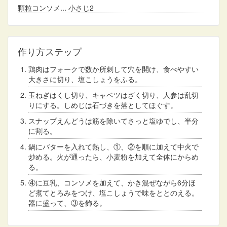
顆粒コンソメ
小さじ2
作り方ステップ
鶏肉はフォークで数か所刺して穴を開け、食べやすい
大きさに切り、塩こしょうをふる。
玉ねぎはくし切り、キャベツはざく切り、人参は乱切
りにする。しめじは石づきを落としてほぐす。
スナップえんどうは筋を除いてさっと塩ゆでし、半分
に割る。
鍋にバターを入れて熱し、①、②を順に加えて中火で
炒める。火が通ったら、小麦粉を加えて全体にからめ
る。
④に豆乳、コンソメを加えて、かき混ぜながら6分ほ
ど煮てとろみをつけ、塩こしょうで味をととのえる。
器に盛って、③を飾る。