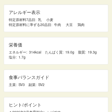
アレルギー表示
特定原材料7品目
乳
小麦
特定原材料に準ずる20品目
牛肉
大豆
鶏肉
栄養価
エネルギー
314
たんぱく質
19.0
脂質
19.3
塩分
1.7
食事バランスガイド
主菜
3
副菜
2
ヒント/ポイント
＊2026年2月食育献立レシピです。