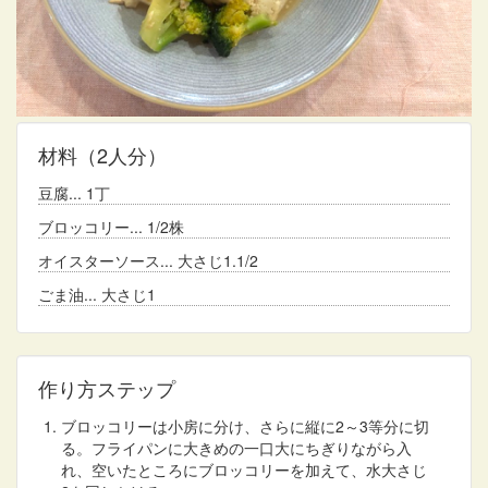
材料
（2人分）
豆腐
1丁
ブロッコリー
1/2株
オイスターソース
大さじ1.1/2
ごま油
大さじ1
作り方ステップ
ブロッコリーは小房に分け、さらに縦に2～3等分に切
る。フライパンに大きめの一口大にちぎりながら入
れ、空いたところにブロッコリーを加えて、水大さじ