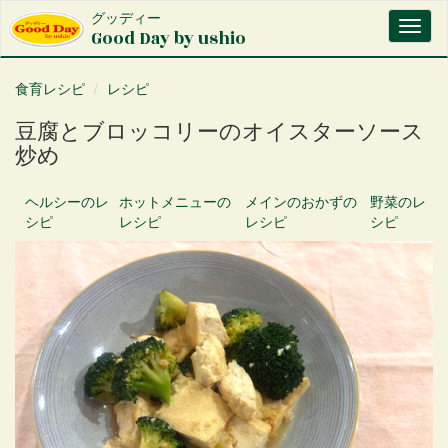
メ
グッディー
Toggl
イ
Good Day by ushio
naviga
ン
コ
食育レシピ
レシピ
ン
テ
豆腐とブロッコリーのオイスターソース
ン
炒め
ツ
に
移
ヘルシー
のレ
ホットメニュー
の
メインのおかず
の
野菜
のレ
動
シピ
レシピ
レシピ
シピ