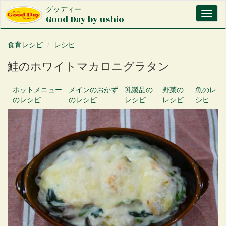
メ
グッディー
Toggl
イ
Good Day by ushio
naviga
ン
コ
食育レシピ
レシピ
ン
テ
鮭のホワイトマカロニグラタン
ン
ツ
に
ホットメニュー
メインのおかず
乳製品
の
野菜
の
魚
のレ
移
のレシピ
のレシピ
レシピ
レシピ
シピ
動