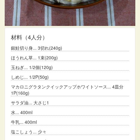
材料
（4人分）
銀鮭切り身
3切れ(240g)
ほうれん草
1束(200g)
玉ねぎ
1/2個(120g)
しめじ
1/2P(50g)
マカロニグラタンクイックアップホワイトソース
4皿分
1P(160g)
サラダ油
大さじ1
水
400ml
牛乳
400ml
塩こしょう
少々