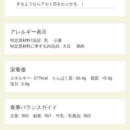
ぎるようならアルミ箔をかぶせる。）
アレルギー表示
特定原材料7品目
乳
小麦
特定原材料に準ずる20品目
大豆
鶏肉
栄養価
エネルギー
377
たんぱく質
26.4
脂質
15.3
塩分
2.9
食事バランスガイド
主菜
2
副菜
1
牛乳・乳製品
2