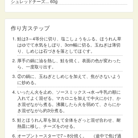
シュレッドチーズ
60g
作り方ステップ
鮭は3～4等分に切り、塩こしょうをふる。ほうれん草
はゆでて水気をしぼり、3cm幅に切る。玉ねぎは薄切
り、しめじは石づきを落としてほぐす。
厚手の鍋に油を熱し、鮭を焼く。表面の色が変わった
ら、一度取り出す。
②の鍋に、玉ねぎとしめじを加えて、焦がさないよう
に炒める。
いったん火を止め、ソースミックス→水→牛乳の順に
入れてよく混ぜる。マカロニを加えて中火にかけ、か
き混ぜながら煮る。沸騰したら火を弱めて、さらにか
き混ぜながら約3分煮る。
鮭とほうれん草を加えて全体をざっと混ぜ合わせ、耐
熱皿に移し、チーズをのせる。
オーブントースターで7～8分焼く。 （途中で焦げ過