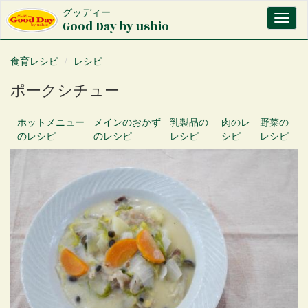
メ
グッディー
Toggl
イ
Good Day by ushio
naviga
ン
コ
食育レシピ
レシピ
ン
テ
ポークシチュー
ン
ツ
に
ホットメニュー
メインのおかず
乳製品
の
肉
のレ
野菜
の
移
のレシピ
のレシピ
レシピ
シピ
レシピ
動