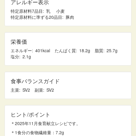
アレルギー表示
特定原材料7品目
乳
小麦
特定原材料に準ずる20品目
豚肉
栄養価
エネルギー
401
たんぱく質
18.2
脂質
25.7
塩分
2.1
食事バランスガイド
主菜
2
副菜
2
ヒント/ポイント
＊2025年11月食育献立レシピです。
＊1食分の食物繊維量：7.2g