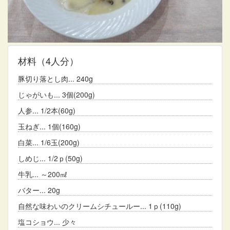
材料
（4人分）
豚切り落とし肉
240g
じゃがいも
3個(200g)
人参
1/2本(60g)
玉ねぎ
1個(160g)
白菜
1/6玉(200g)
しめじ
1/2ｐ(50g)
牛乳
～200㎖
バター
20g
自然な味わいのクリームシチュールー
1ｐ(110g)
塩コショウ
少々