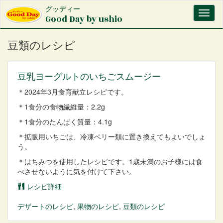
メ
グッディー
Toggl
イ
Good Day by ushio
naviga
ン
コ
豆類のレシピ
ン
テ
ン
豆乳ヨーグルトのいちごスムージー
ツ
に
＊2024年3月食育献立レシピです。
移
動
＊1食分の食物繊維量：2.2g
＊1食分のたんぱく質量：4.1g
＊拡販用いちごは、冷凍ベリー類に置き換えてもよいでしょ
う。
＊はちみつを使用したレシピです。1歳未満のお子様には食
べさせないように気を付けて下さい。
レシピ詳細
デザート
のレシピ
,
果物
のレシピ
,
豆類
のレシピ