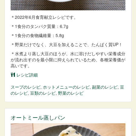
＊2022年6月食育献立レシピです。
＊1食分のタンパク質量：6.7g
＊1食分の食物繊維量：5.8g
＊野菜だけでなく、大豆を加えることで、たんぱく質UP！
＊水煮より蒸し大豆のほうが、水に溶けだしやすい栄養成分
が流れ出すのを最小限に抑えられているため、各種栄養価が
高いです。
レシピ詳細
スープ
のレシピ
,
ホットメニュー
のレシピ
,
副菜
のレシピ
,
豆
のレシピ
,
豆類
のレシピ
,
野菜
のレシピ
オートミール蒸しパン