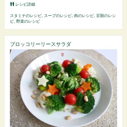
レシピ詳細
スタミナ
のレシピ
,
スープ
のレシピ
,
肉
のレシピ
,
豆類
のレシ
ピ
,
野菜
のレシピ
ブロッコリーリースサラダ