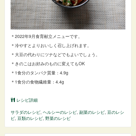
＊2022年9月食育献立メニューです。
＊冷やすとよりおいしく召し上げれます。
＊大豆の代わりにツナなどでもよいでしょう。
＊きのこはお好みのものに変えてもOK
＊1食分のタンパク質量：4.9g
＊1食分の食物繊維量：4.4g
レシピ詳細
サラダ
のレシピ
,
ヘルシー
のレシピ
,
副菜
のレシピ
,
豆
のレシ
ピ
,
豆類
のレシピ
,
野菜
のレシピ