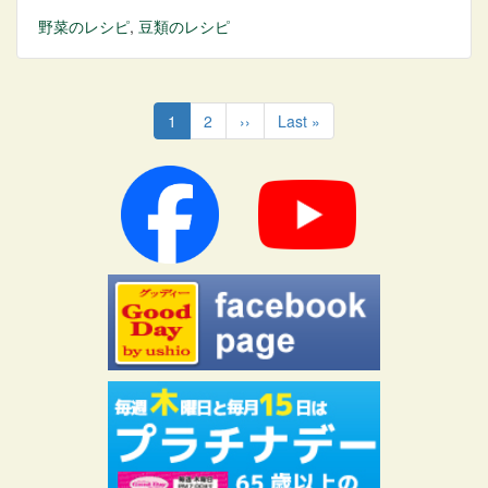
野菜
のレシピ
,
豆類
のレシピ
ペ
ー
カ
1
ペ
2
次
››
最
Last »
ジ
レ
ー
ペ
終
送
ン
ジ
ー
ペ
り
ト
ジ
ー
ペ
ジ
ー
ジ