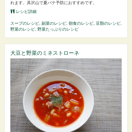
れます。具沢山で夏バテ予防におすすめです。
レシピ詳細
スープ
のレシピ
,
副菜
のレシピ
,
朝食
のレシピ
,
豆類
のレシピ
,
野菜
のレシピ
,
野菜たっぷり
のレシピ
大豆と野菜のミネストローネ