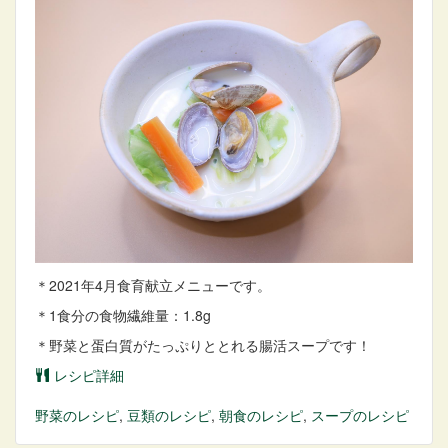
＊2021年4月食育献立メニューです。
＊1食分の食物繊維量：1.8g
＊野菜と蛋白質がたっぷりととれる腸活スープです！
レシピ詳細
野菜
のレシピ
,
豆類
のレシピ
,
朝食
のレシピ
,
スープ
のレシピ