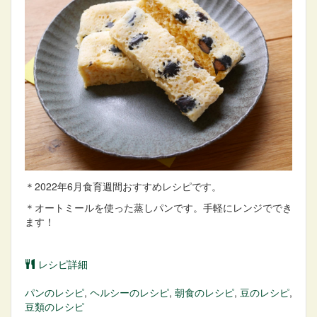
＊2022年6月食育週間おすすめレシピです。
＊オートミールを使った蒸しパンです。手軽にレンジででき
ます！
レシピ詳細
パン
のレシピ
,
ヘルシー
のレシピ
,
朝食
のレシピ
,
豆
のレシピ
,
豆類
のレシピ